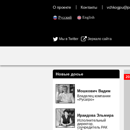
О проекте
Контакты
vchkogpu@pr
Русский
English
Мы в Twitter
Зеркало сайта
Новые досье
20
Мошкович Вадим
Владелец компании
«Русагро»
Ираидова Эльмира
Исполнительный
директор,
соучредитель РАК