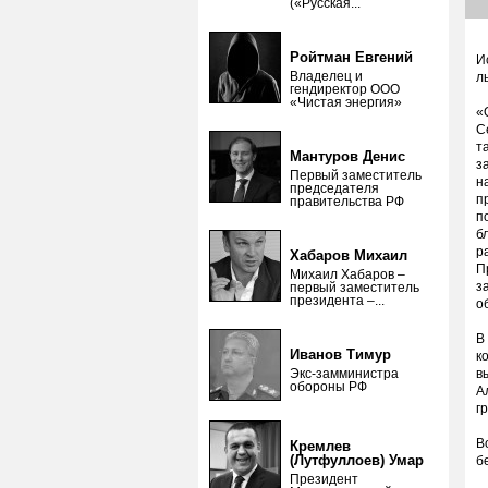
(«Русская...
Ройтман Евгений
И
Владелец и
л
гендиректор ООО
«Чистая энергия»
«
С
т
Мантуров Денис
з
Первый заместитель
н
председателя
п
правительства РФ
п
б
р
Хабаров Михаил
П
Михаил Хабаров –
з
первый заместитель
президента –...
о
В
Иванов Тимур
к
Экс-замминистра
в
обороны РФ
А
г
В
Кремлев
(Лутфуллоев) Умар
б
Президент