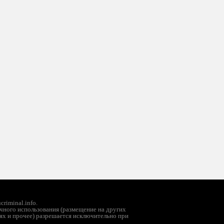
riminal.info.
чного использования (размещение на других
ях и прочее) разрешается исключительно при