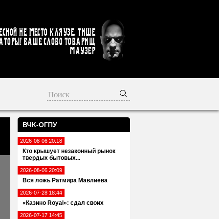
есной не место кляузе. Тише
аторы! Ваше слово товарищ
Маузер
ВЧК-ОГПУ
2026-08-06 20:18
Кто крышует незаконный рынок
твердых бытовых...
2026-08-06 20:09
Вся ложь Ратмира Мавлиева
2026-07-28 18:44
«Казино Royal»: сдал своих
2026-07-17 14:45