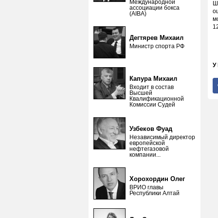
Международной
Ш
ассоциации бокса
о
(AIBA)
м
1
Дегтярев Михаил
Министр спорта РФ
У
Капура Михаил
Входит в состав
Высшей
Квалификационной
Комиссии Судей
Узбеков Фуад
Независимый директор
европейской
нефтегазовой
компании...
Хорохордин Олег
ВРИО главы
Республики Алтай