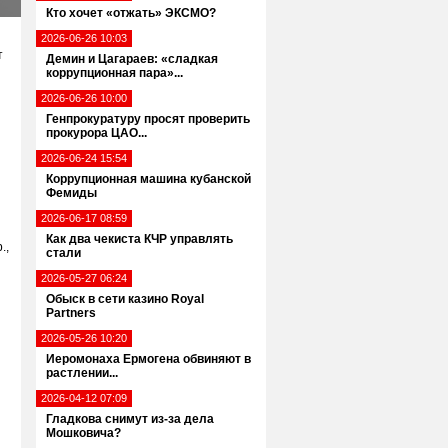
Кто хочет «отжать» ЭКСМО?
2026-06-26 10:03
т
Демин и Цагараев: «сладкая
коррупционная пара»...
2026-06-26 10:00
Генпрокуратуру просят проверить
прокурора ЦАО...
2026-06-24 15:54
Коррупционная машина кубанской
Фемиды
2026-06-17 08:59
Как два чекиста КЧР управлять
.,
стали
2026-05-27 06:24
Обыск в сети казино Royal
Partners
2026-05-26 10:20
Иеромонаха Ермогена обвиняют в
растлении...
2026-04-12 07:09
Гладкова снимут из-за дела
Мошковича?