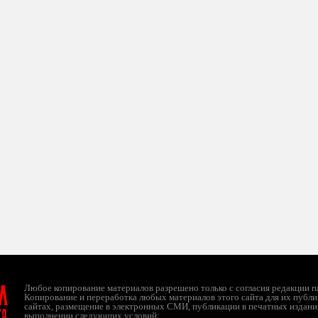
л
Любое копирование материалов разрешено только с согласия редакции ruc
Копирование и переработка любых материалов этого сайта для их публи
сайтах, размещение в электронных СМИ, публикации в печатных издани
ТО
выполнении следующих условий: