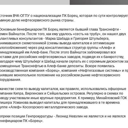
сточник ВЧК-ОГПУ о национализации ПК Борец, которая по сути контролируе
ьвиную долю нефтесервисного рынка страны.
Основным бенефициаром ПК Борец является бывший глава Транснефти -
емен Вайншток. После того, как ему удалось «сесть на трубу», он нашел двух
алантливых консультантов - Марка Шабада и Григория Штульберга,
анимавшихся схемотехникой (схемы вывода капиталов и оптимизации
алогообложения) через ряд консалтинговых структур группы «Алеф» и
ринадлежащий им Алеф-банк. После этого Вайншток заблокировал все
оставки для российских нефтесервисных заводов, подведя их к банкротству,
лагодаря чему Штульберг и Шабад начали скупать их с огромным дисконтом за
азмещенные Транснефтью в Алеф-банке депозиты. Вскоре появилась
роизводственная компания «Борец», компания «Нефтегазовые системы» и пр
анявшие монопольное положение на российском рынке нефтесервисного
борудования.
 качестве схем по выводу капиталов, как правило, использовались офшорные
омпании Кипра, Виргинских и Сейшельских островов. Регулярно в схемах по
ыводу участвовали иные крупные предприятия. К примеру, Михайловский ГОК
лишера Усманова выводил капиталы для принадлежавшего в те времена
руппе «Алеф» Косогорского металлургического завода.
опреки позиции Генпрокуратуры - Леонид Невзлин не является и не являлся
енефициаром ПК «Борец».