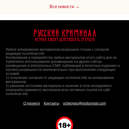
Все новости →
Русский Криминал
Истина любит действовать открыто
Любое копирование материалов разрешено только с согласия
редакции rucriminal.info.
Копирование и переработка любых материалов этого сайта для их
публичного использования (размещение на других сайтах,
размещение в электронных СМИ, публикации в печатных изданиях и
прочее) разрешается исключительно при выполнении следующих
условий:
1) получение согласия от редакции rucriminal.info на копирование
материалов;
2) указание источника материала и наличие в теле копируемого
(перерабатываемого) материала всех активных ссылок на сайт
rucriminal.info
О проекте
Контакты
vchkogpu@protonmail.com