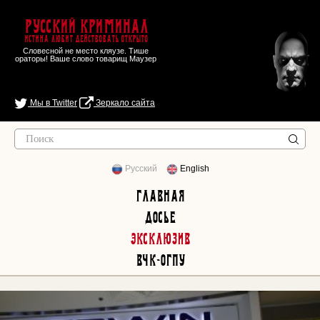
Русский Криминал
Истина любит действовать открыто
Словесной не место кляузе. Тише
ораторы! Ваше слово товарищ Маузер
Мы в Twitter
Зеркало сайта
Русский
English
Главная
Досье
Эксклюзив
ВЧК-ОГПУ