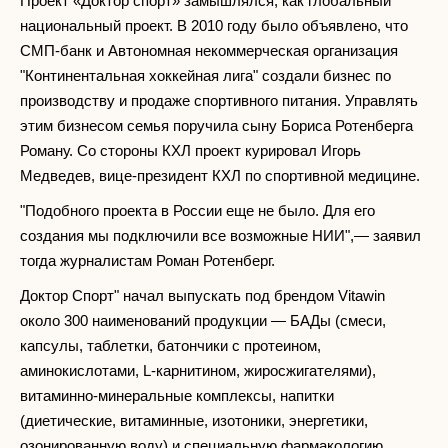
Проект «Доктор спорт» замышлялся, как глобальный
национальный проект. В 2010 году было объявлено, что
СМП-банк и Автономная некоммерческая организация
"Континентальная хоккейная лига" создали бизнес по
производству и продаже спортивного питания. Управлять
этим бизнесом семья поручила сыну Бориса Ротенберга
Роману. Со стороны КХЛ проект курировал Игорь
Медведев, вице-президент КХЛ по спортивной медицине.
"Подобного проекта в России еще не было. Для его
создания мы подключили все возможные НИИ",— заявил
тогда журналистам Роман Ротенберг.
Доктор Спорт" начал выпускать под брендом Vitawin
около 300 наименований продукции — БАДы (смеси,
капсулы, таблетки, батончики с протеином,
аминокислотами, L-карнитином, жиросжигателями),
витаминно-минеральные комплексы, напитки
(диетические, витаминные, изотоники, энергетики,
озонированную воду) и специальную фармакологию