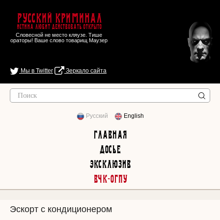
Русский Криминал
Истина любит действовать открыто
Словесной не место кляузе. Тише
ораторы! Ваше слово товарищ Маузер
Мы в Twitter
Зеркало сайта
Русский
English
Главная
Досье
Эксклюзив
ВЧК-ОГПУ
Эскорт с кондиционером