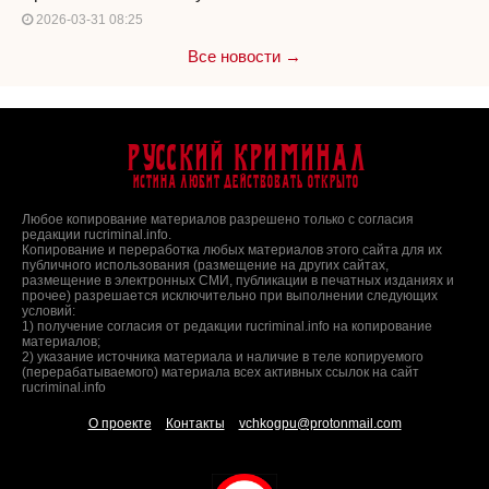
2026-03-31 08:25
Все новости →
Русский Криминал
Истина любит действовать открыто
Любое копирование материалов разрешено только с согласия
редакции rucriminal.info.
Копирование и переработка любых материалов этого сайта для их
публичного использования (размещение на других сайтах,
размещение в электронных СМИ, публикации в печатных изданиях и
прочее) разрешается исключительно при выполнении следующих
условий:
1) получение согласия от редакции rucriminal.info на копирование
материалов;
2) указание источника материала и наличие в теле копируемого
(перерабатываемого) материала всех активных ссылок на сайт
rucriminal.info
О проекте
Контакты
vchkogpu@protonmail.com