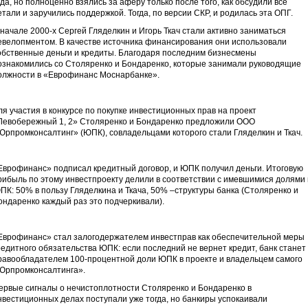
ода, но полноценно взялись за аферу только после того, как обсудили все
етали и заручились поддержкой. Тогда, по версии СКР, и родилась эта ОПГ.
 начале 2000-х Сергей Гляделкин и Игорь Ткач стали активно заниматься
евелопментом. В качестве источника финансирования они использовали
обственные деньги и кредиты. Благодаря последним бизнесмены
ознакомились со Столяренко и Бондаренко, которые занимали руководящие
олжности в «Еврофинанс Моснарбанке».
ля участия в конкурсе по покупке инвестиционных прав на проект
Левобережный 1, 2» Столяренко и Бондаренко предложили ООО
Юрпромконсалтинг» (ЮПК), совладельцами которого стали Гляделкин и Ткач.
Еврофинанс» подписал кредитный договор, и ЮПК получил деньги. Итоговую
рибыль по этому инвестпроекту делили в соответствии с имевшимися долями 
ПК: 50% в пользу Гляделкина и Ткача, 50% –структуры банка (Столяренко и
ондаренко каждый раз это подчеркивали).
Еврофинанс» стал залогодержателем инвестправ как обеспечительной меры
редитного обязательства ЮПК: если последний не вернет кредит, банк станет
равообладателем 100-процентной доли ЮПК в проекте и владельцем самого
Юрпромконсалтинга».
ервые сигналы о нечистоплотности Столяренко и Бондаренко в
нвестиционных делах поступали уже тогда, но банкиры успокаивали