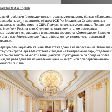
ad this text in English
ывший госбанкир (руководил подконтрольным государству банком «Еврофина
оснарбанком»_ и хранитель общака ФСБ РФ Владимира Столяренко, как
казалось, спокойно живет в США. Причем, живет, как миллиардер. По данным
he New York Post, на днях Столяренко стал покупателем роскошных
партаментов у миллиардера и владельца аэропорта «Домодедово» Валерия
огана в нью-йоркском отеле Plaza, оформленных в стиле «экстремальный
ерсаль».
вартира площадью 492 кв. м на 10-м этаже здания на пересечении Пятой аве
 Саут-Сентрал-Парк в Манхэттене с видами на Центральный парк, отделкой и
усального золота 24 карат и венецианской штукатуркой была продана более
ем в два раза дешевле изначальной цены — за $21 млн при первоначальной
тоимости $50 млн.