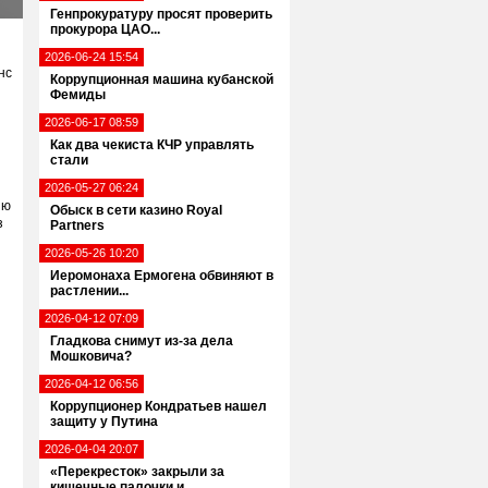
Генпрокуратуру просят проверить
прокурора ЦАО...
2026-06-24 15:54
нс
Коррупционная машина кубанской
Фемиды
2026-06-17 08:59
Как два чекиста КЧР управлять
стали
2026-05-27 06:24
ню
Обыск в сети казино Royal
з
Partners
2026-05-26 10:20
Иеромонаха Ермогена обвиняют в
растлении...
2026-04-12 07:09
Гладкова снимут из-за дела
Мошковича?
2026-04-12 06:56
Коррупционер Кондратьев нашел
защиту у Путина
2026-04-04 20:07
«Перекресток» закрыли за
кишечные палочки и...