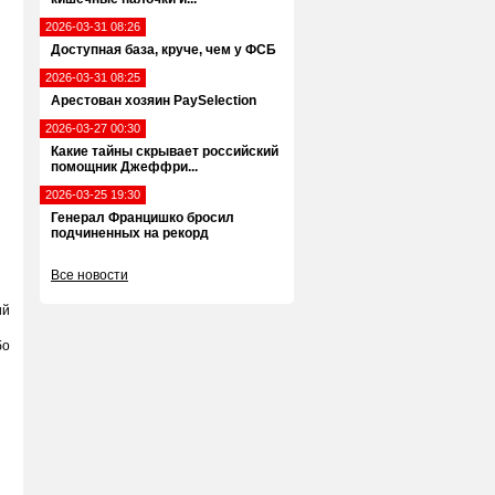
2026-03-31 08:26
Доступная база, круче, чем у ФСБ
2026-03-31 08:25
Арестован хозяин PaySelection
2026-03-27 00:30
Какие тайны скрывает российский
помощник Джеффри...
2026-03-25 19:30
Генерал Францишко бросил
подчиненных на рекорд
Все новости
ий
бо