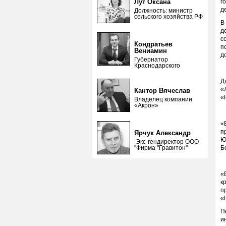
Лут Оксана
г
д
Должность: министр
сельского хозяйства РФ
В
д
с
Кондратьев
п
Вениамин
д
Губернатор
Краснодарского
Д
«
Кантор Вячеслав
«
Владелец компании
«Акрон»
«
п
Ярчук Александр
Ю
Экс-гендиректор ООО
"Фирма "Гравитон"
Б
«
к
п
«
П
и