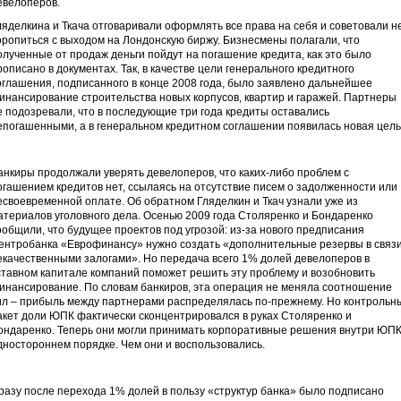
евелоперов.
ляделкина и Ткача отговаривали оформлять все права на себя и советовали н
оропиться с выходом на Лондонскую биржу. Бизнесмены полагали, что
олученные от продаж деньги пойдут на погашение кредита, как это было
рописано в документах. Так, в качестве цели генерального кредитного
оглашения, подписанного в конце 2008 года, было заявлено дальнейшее
инансирование строительства новых корпусов, квартир и гаражей. Партнеры
е подозревали, что в последующие три года кредиты оставались
епогашенными, а в генеральном кредитном соглашении появилась новая цель
анкиры продолжали уверять девелоперов, что каких-либо проблем с
огашением кредитов нет, ссылаясь на отсутствие писем о задолженности или
есвоевременной оплате. Об обратном Гляделкин и Ткач узнали уже из
атериалов уголовного дела. Осенью 2009 года Столяренко и Бондаренко
ообщили, что будущее проектов под угрозой: из-за нового предписания
ентробанка «Еврофинансу» нужно создать «дополнительные резервы в связи
екачественными залогами». Но передача всего 1% долей девелоперов в
ставном капитале компаний поможет решить эту проблему и возобновить
инансирование. По словам банкиров, эта операция не меняла соотношение
ил – прибыль между партнерами распределялась по-прежнему. Но контрольн
акет доли ЮПК фактически сконцентрировался в руках Столяренко и
ондаренко. Теперь они могли принимать корпоративные решения внутри ЮПК
дностороннем порядке. Чем они и воспользовались.
разу после перехода 1% долей в пользу «структур банка» было подписано