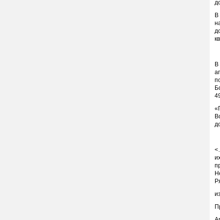
д
В
н
д
к
В
а
п
Б
4
«
В
д
<
и
п
Н
Р
и
П
А