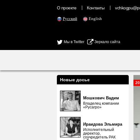
О проекте
Контакты
vchkogpu@pr
Русский
English
Мы в Twitter
Зеркало сайта
Новые досье
20
Мошкович Вадим
Владелец компании
«Русагро»
Ираидова Эльмира
Исполнительный
директор,
соучредитель РАК