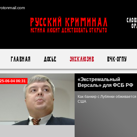
otonmail.com
Русский Криминал
Слов
ор
ИСТИНА ЛЮБИТ ДЕЙСТВОВАТЬ ОТКРЫТО
Главная
Досье
Эксклюзив
ВЧК-ОГПУ
«Экстремальный
25-06-04 06:31
Версаль» для ФСБ РФ
Как банкир с Лубянки обживается
США