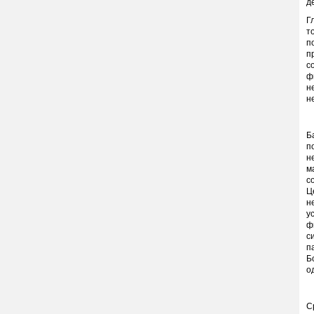
д
Г
т
п
п
с
ф
н
н
Б
п
н
м
с
Ц
н
у
ф
с
п
Б
о
С