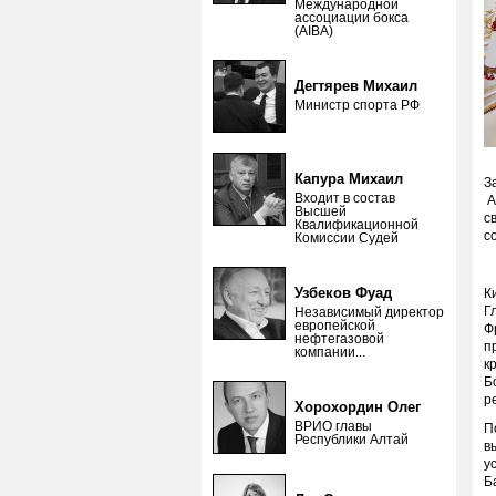
Международной
ассоциации бокса
(AIBA)
Дегтярев Михаил
Министр спорта РФ
Капура Михаил
З
Входит в состав
А
Высшей
с
Квалификационной
с
Комиссии Судей
Узбеков Фуад
К
Г
Независимый директор
европейской
Ф
нефтегазовой
п
компании...
к
Б
р
Хорохордин Олег
ВРИО главы
П
Республики Алтай
в
у
Б