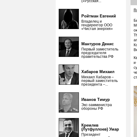
(«Русская...
Re
Ройтман Евгений
Б
Владелец и
гендиректор ООО
М
«Чистая энергия»
о
T
а
Мантуров Денис
К
Первый заместитель
В
председателя
правительства РФ
К
и
с
Хабаров Михаил
ч
Михаил Хабаров –
с
первый заместитель
президента –...
Иванов Тимур
Экс-замминистра
обороны РФ
Кремлев
(Лутфуллоев) Умар
Президент