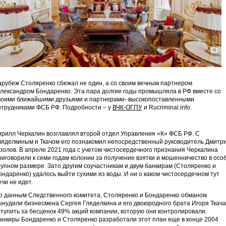
арубеж Столяренко сбежал не один, а со своим вечным партнером
лександром Бондаренко. Эта пара долгие годы промышляла в РФ вместе со
воими ближайшими друзьями и партнерами- высокопоставленными
отрудниками ФСБ РФ. Подробности – у
ВЧК-ОГПУ
и Rucriminal.info.
ирилл Черкалин возглавлял второй отдел Управления «К» ФСБ РФ. С
ляделкиным и Ткачом его познакомил непосредственный руководитель Дмитр
ролов. В апреле 2021 года с учетом чистосердечного признания Черкалина
риговорили к семи годам колонии за получение взятки и мошенничество в осо
рупном размере. Зато другим соучастникам и двум банкирам (Столяренко и
ондаренко) удалось выйти сухими из воды. И ни о каком чистосердечном тут
ечи не идет.
о данным Следственного комитета, Столяренко и Бондаренко обманом
ынудили бизнесмена Сергея Гляделкина и его двоюродного брата Игоря Ткача
ступить за бесценок 49% акций компании, которую они контролировали.
анкиры Бондаренко и Столяренко разработали этот план еще в конце 2004