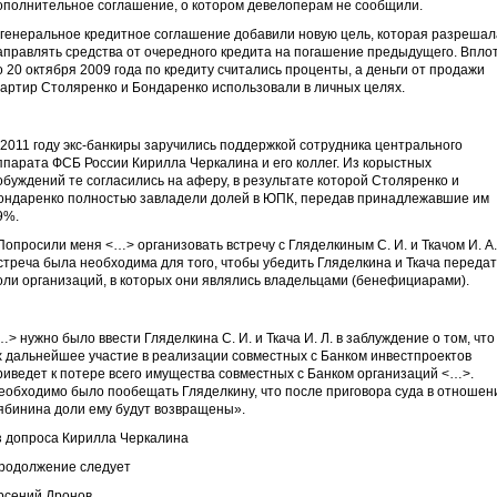
ополнительное соглашение, о котором девелоперам не сообщили.
 генеральное кредитное соглашение добавили новую цель, которая разрешал
аправлять средства от очередного кредита на погашение предыдущего. Впло
о 20 октября 2009 года по кредиту считались проценты, а деньги от продажи
вартир Столяренко и Бондаренко использовали в личных целях.
 2011 году экс-банкиры заручились поддержкой сотрудника центрального
ппарата ФСБ России Кирилла Черкалина и его коллег. Из корыстных
обуждений те согласились на аферу, в результате которой Столяренко и
ондаренко полностью завладели долей в ЮПК, передав принадлежавшие им
9%.
Попросили меня <…> организовать встречу с Гляделкиным С. И. и Ткачом И. А.
стреча была необходима для того, чтобы убедить Гляделкина и Ткача передат
оли организаций, в которых они являлись владельцами (бенефициарами).
…> нужно было ввести Гляделкина С. И. и Ткача И. Л. в заблуждение о том, что
х дальнейшее участие в реализации совместных с Банком инвестпроектов
риведет к потере всего имущества совместных с Банком организаций <…>.
еобходимо было пообещать Гляделкину, что после приговора суда в отношен
ябинина доли ему будут возвращены».
з допроса Кирилла Черкалина
родолжение следует
рсений Дронов