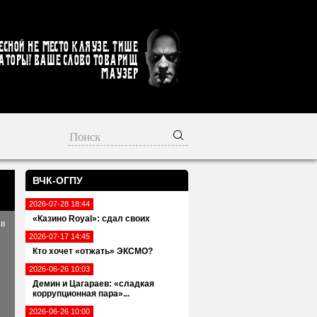
есной не место кляузе. Тише
аторы! Ваше слово товарищ
Маузер
ВЧК-ОГПУ
2026-07-28 18:44
«Казино Royal»: сдал своих
 в
2026-07-17 14:45
Кто хочет «отжать» ЭКСМО?
2026-06-26 10:03
Демин и Цагараев: «сладкая
коррупционная пара»...
2026-06-26 10:00