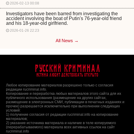
2026-02-13 00:08
Investigators have been barred from investigating the
accident involving the boat of Putin's 76-year-old friend
and his 18-year-old girlfriend.
2026-01-26 22:23
All News →
Русский Криминал
Истина любит действовать открыто
Любое копирование материалов разрешено только с согласия
редакции rucriminal.info.
Копирование и переработка любых материалов этого сайта для их
публичного использования (размещение на других сайтах,
размещение в электронных СМИ, публикации в печатных изданиях и
прочее) разрешается исключительно при выполнении следующих
условий:
1) получение согласия от редакции rucriminal.info на копирование
материалов;
2) указание источника материала и наличие в теле копируемого
(перерабатываемого) материала всех активных ссылок на сайт
rucriminal.info