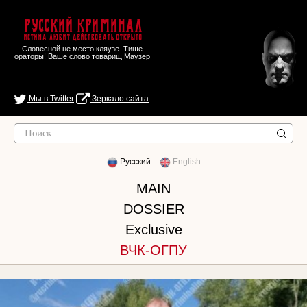
Русский Криминал
Истина любит действовать открыто
Словесной не место кляузе. Тише
ораторы! Ваше слово товарищ Маузер
Мы в Twitter
Зеркало сайта
Русский
English
MAIN
DOSSIER
Exclusive
ВЧК-ОГПУ