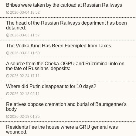
Bribes were taken by the carload at Russian Railways
2026-03-04 18:52
The head of the Russian Railways department has been
detained.
2026-03-03 11:57
The Vodka King Has Been Exempted from Taxes
2026-03-03 11:50
A source from the Cheka-OGPU and Rucriminal.info on
the fate of Russians' deposits:
2026-02-24 17:11
Where did Putin disappear to for 10 days?
2026-02-18 02:11
Relatives oppose cremation and burial of Baumgertner's
body
2026-02-18 01:35
Residents flee the house where a GRU general was
wounded.