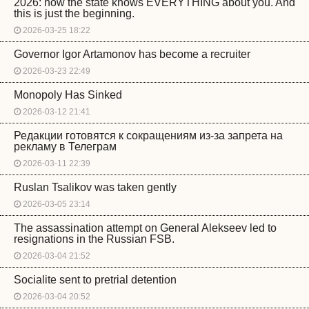
2026: now the state knows EVERYTHING about you. And
this is just the beginning.
2026-03-25 18:22
Governor Igor Artamonov has become a recruiter
2026-03-23 22:49
Monopoly Has Sinked
2026-03-12 21:41
Редакции готовятся к сокращениям из-за запрета на
рекламу в Телеграм
2026-03-11 22:39
Ruslan Tsalikov was taken gently
2026-03-05 23:14
The assassination attempt on General Alekseev led to
resignations in the Russian FSB.
2026-03-04 21:52
Socialite sent to pretrial detention
2026-03-04 20:52