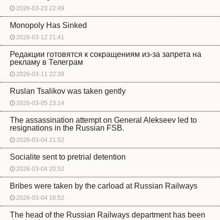
2026-03-23 22:49
Monopoly Has Sinked
2026-03-12 21:41
Редакции готовятся к сокращениям из-за запрета на
рекламу в Телеграм
2026-03-11 22:39
Ruslan Tsalikov was taken gently
2026-03-05 23:14
The assassination attempt on General Alekseev led to
resignations in the Russian FSB.
2026-03-04 21:52
Socialite sent to pretrial detention
2026-03-04 20:52
Bribes were taken by the carload at Russian Railways
2026-03-04 18:52
The head of the Russian Railways department has been