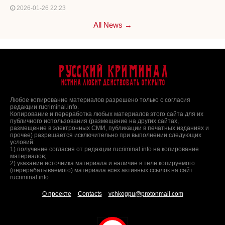
2026-01-26 22:23
All News →
Русский Криминал
Истина любит действовать открыто
Любое копирование материалов разрешено только с согласия
редакции rucriminal.info.
Копирование и переработка любых материалов этого сайта для их
публичного использования (размещение на других сайтах,
размещение в электронных СМИ, публикации в печатных изданиях и
прочее) разрешается исключительно при выполнении следующих
условий:
1) получение согласия от редакции rucriminal.info на копирование
материалов;
2) указание источника материала и наличие в теле копируемого
(перерабатываемого) материала всех активных ссылок на сайт
rucriminal.info
О проекте
Contacts
vchkogpu@protonmail.com