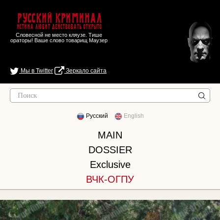
Русский Криминал
Истина любит действовать открыто
Словесной не место кляузе. Тише
ораторы! Ваше слово товарищ Маузер
Мы в Twitter
Зеркало сайта
Русский
English
MAIN
DOSSIER
Exclusive
ВЧК-ОГПУ