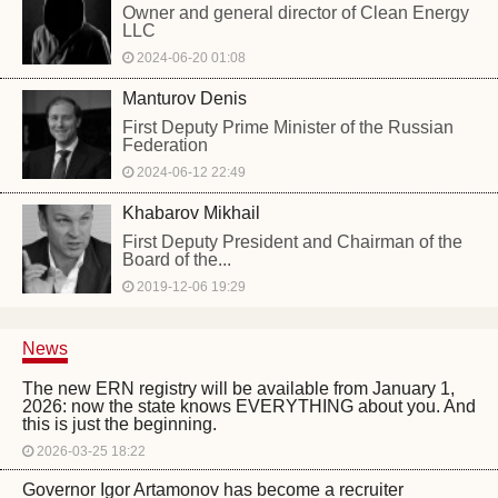
Owner and general director of Clean Energy
LLC
2024-06-20 01:08
Manturov Denis
First Deputy Prime Minister of the Russian
Federation
2024-06-12 22:49
Khabarov Mikhail
First Deputy President and Chairman of the
Board of the...
2019-12-06 19:29
News
The new ERN registry will be available from January 1,
2026: now the state knows EVERYTHING about you. And
this is just the beginning.
2026-03-25 18:22
Governor Igor Artamonov has become a recruiter