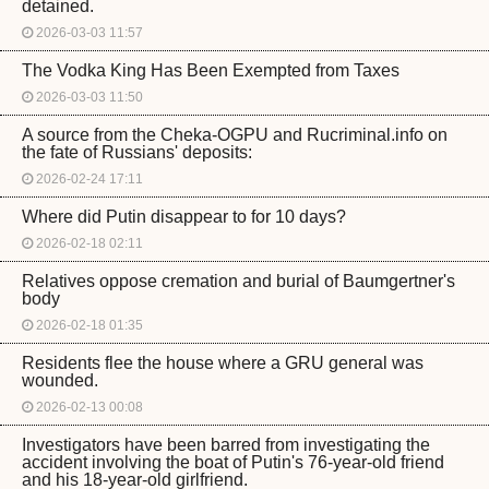
detained.
2026-03-03 11:57
The Vodka King Has Been Exempted from Taxes
2026-03-03 11:50
A source from the Cheka-OGPU and Rucriminal.info on
the fate of Russians' deposits:
2026-02-24 17:11
Where did Putin disappear to for 10 days?
2026-02-18 02:11
Relatives oppose cremation and burial of Baumgertner's
body
2026-02-18 01:35
Residents flee the house where a GRU general was
wounded.
2026-02-13 00:08
Investigators have been barred from investigating the
accident involving the boat of Putin's 76-year-old friend
and his 18-year-old girlfriend.